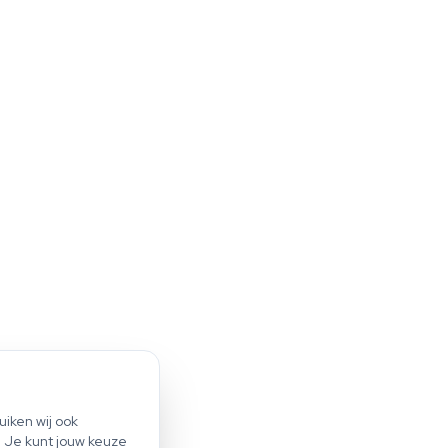
iken wij ook
Start scan
. Je kunt jouw keuze
Bespaar tot €1.200 per jaar