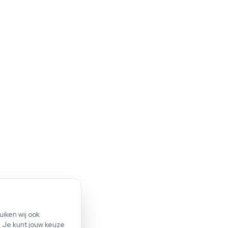
iken wij ook
Start scan
. Je kunt jouw keuze
Bespaar tot €1.200 per jaar