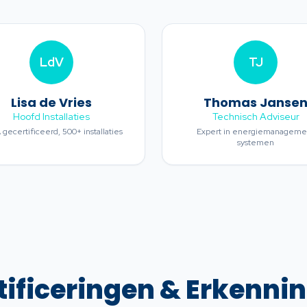
LdV
TJ
Lisa de Vries
Thomas Janse
Hoofd Installaties
Technisch Adviseur
gecertificeerd, 500+ installaties
Expert in energiemanageme
systemen
tificeringen & Erkenni