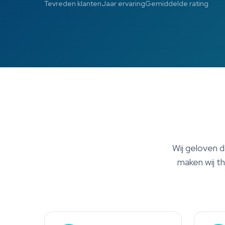
Tevreden klanten
Jaar ervaring
Gemiddelde rating
Wij geloven 
maken wij th