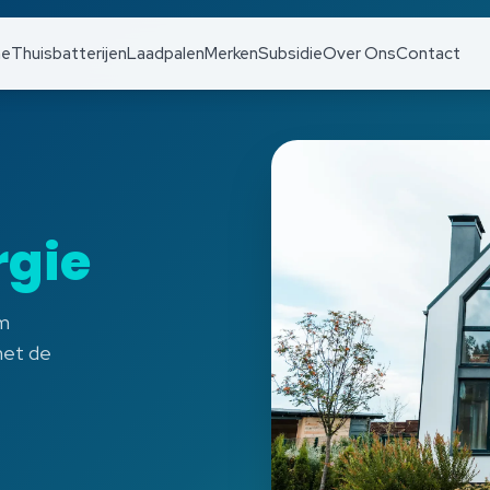
e
Thuisbatterijen
Laadpalen
Merken
Subsidie
Over Ons
Contact
gie
om
met de