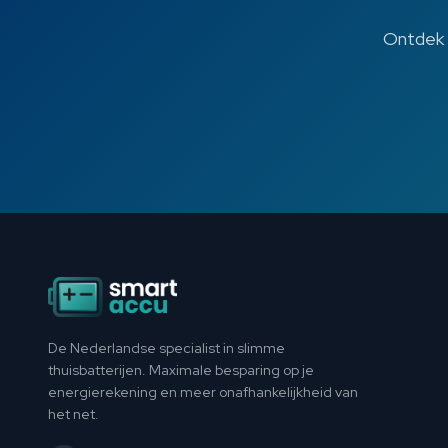
Ontdek b
Footer
De Nederlandse specialist in slimme
thuisbatterijen. Maximale besparing op je
energierekening en meer onafhankelijkheid van
het net.