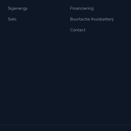
Sigenergy
Financiering
Solis
Buurtactie thuisbatterij
Contact