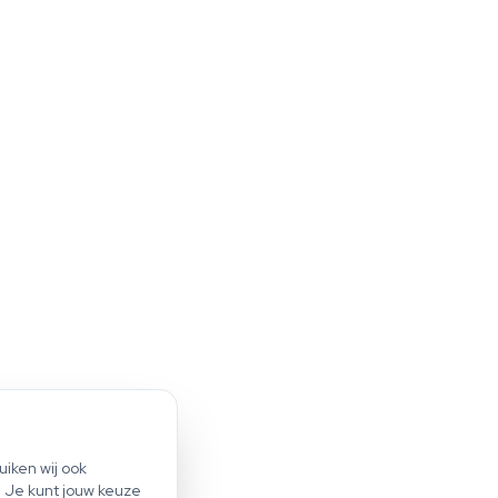
iken wij ook
Start scan
. Je kunt jouw keuze
Bespaar tot €1.200 per jaar