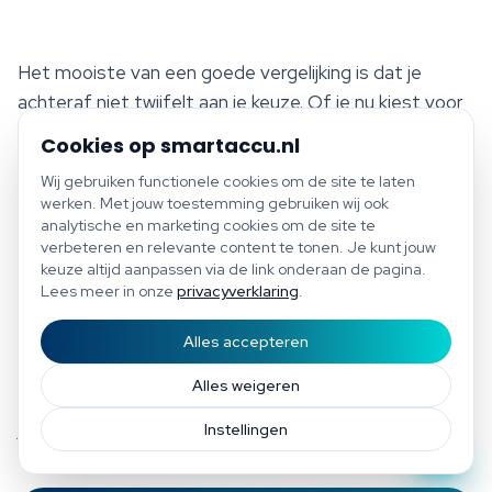
Het mooiste van een goede vergelijking is dat je
achteraf niet twijfelt aan je keuze. Of je nu kiest voor
Sigenergy, Alpha ESS, GoodWe of Pylontech — als je
Cookies op smartaccu.nl
begrijpt waarom, profiteer je 10 tot 15 jaar van een
Wij gebruiken functionele cookies om de site te laten
systeem dat past bij hoe je leeft, opwekt en
werken. Met jouw toestemming gebruiken wij ook
verbruikt. Wij helpen je tot dat punt te komen, zonder
analytische en marketing cookies om de site te
verbeteren en relevante content te tonen. Je kunt jouw
verkoopdruk. Twijfel je tussen twee favorieten? Stuur
keuze altijd aanpassen via de link onderaan de pagina.
ons de specsheets toe via info@smartaccu.nl of plan
Lees meer in onze
privacyverklaring
.
een korte video-belafspraak waarin we ze samen
langslopen — vaak is binnen vijftien minuten duidelijk
Alles accepteren
Start scan
Bespaar tot €1.200 per jaar
welk systeem voor jouw woning en wensen écht beter
Gratis scan of plan direct een afspraak
Afspraak
Alles weigeren
past, en welke aannames in een fabrikanten-brochure
je gerust met een korreltje zout mag nemen.
Instellingen