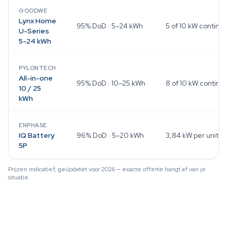
GOODWE
Lynx Home
95% DoD · 5–24 kWh
5 of 10 kW continu
U-Series
5–24 kWh
PYLONTECH
All-in-one
95% DoD · 10–25 kWh
8 of 10 kW continu
10 / 25
kWh
ENPHASE
IQ Battery
96% DoD · 5–20 kWh
3,84 kW per unit
5P
Prijzen indicatief, geüpdatet voor 2026 — exacte offerte hangt af van je
situatie.