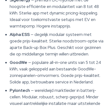
Sigenergy
— premium DC-hybride met de
hoogste efficiëntie en modulariteit van 8 tot 48
kWh. Sterke app met dynamic pricing-koppeling.
Ideaal voor toekomstvaste setups met EV en
warmtepomp. Hogere instapprijs.
Alpha ESS
— degelijk modulair systeem met
goede prijs-kwaliteit. Sterke noodstroom-optie via
aparte Back-up Box Plus. Geschikt voor gezinnen
die op middellange termijn willen uitbreiden.
GoodWe
— populaire all-in-one units van 5 tot 24
kWh, vaak gekoppeld aan bestaande GoodWe-
zonnepanelen-omvormers. Goede prijs-kwaliteit.
Solide app, betrouwbare service in Nederland.
Pylontech
— wereldwijd marktleider in batterij-
cellen. Modulair, robuust, scherp geprijsd. Minder
visueel aantrekkelijke installatie maar uitstekende