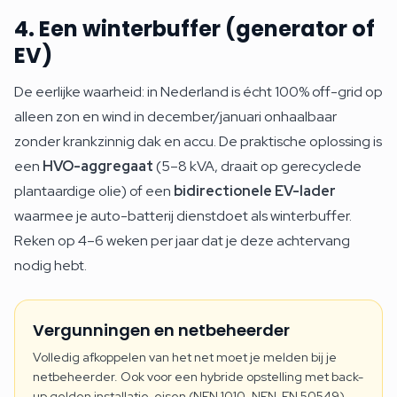
4. Een winterbuffer (generator of
EV)
De eerlijke waarheid: in Nederland is écht 100% off-grid op
alleen zon en wind in december/januari onhaalbaar
zonder krankzinnig dak en accu. De praktische oplossing is
een
HVO-aggregaat
(5–8 kVA, draait op gerecyclede
plantaardige olie) of een
bidirectionele EV-lader
waarmee je auto-batterij dienstdoet als winterbuffer.
Reken op 4–6 weken per jaar dat je deze achtervang
nodig hebt.
Vergunningen en netbeheerder
Volledig afkoppelen van het net moet je melden bij je
netbeheerder. Ook voor een hybride opstelling met back-
up gelden installatie-eisen (NEN 1010, NEN-EN 50549).