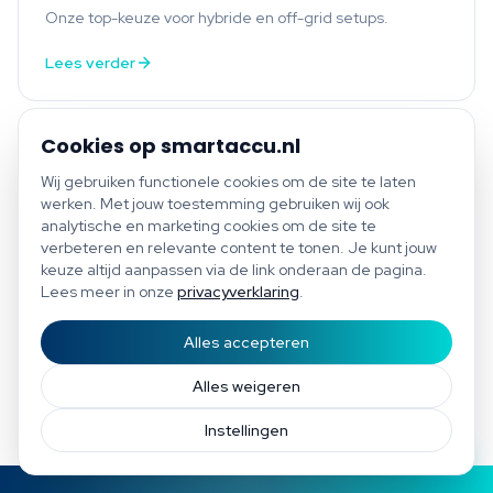
Onze top-keuze voor hybride en off-grid setups.
Lees verder
Cookies op smartaccu.nl
Wij gebruiken functionele cookies om de site te laten
werken. Met jouw toestemming gebruiken wij ook
analytische en marketing cookies om de site te
TOOL
verbeteren en relevante content te tonen. Je kunt jouw
Vergelijk merken naast elkaar
keuze altijd aanpassen via de link onderaan de pagina.
Lees meer in onze
privacyverklaring
.
Selecteer 2–3 merken en zie ze in één overzicht.
Lees verder
Alles accepteren
Start scan
Bespaar tot €1.200 per jaar
Gratis scan of plan direct een afspraak
Afspraak
Alles weigeren
Instellingen