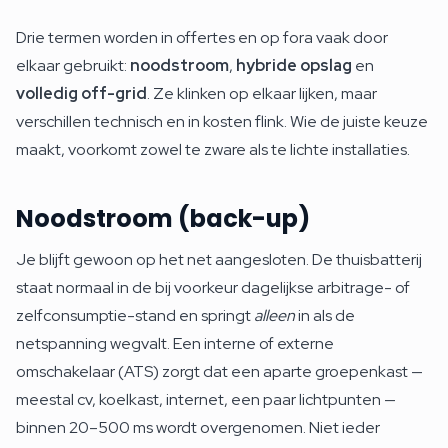
Drie termen worden in offertes en op fora vaak door
elkaar gebruikt:
noodstroom
,
hybride opslag
en
volledig off-grid
. Ze klinken op elkaar lijken, maar
verschillen technisch en in kosten flink. Wie de juiste keuze
maakt, voorkomt zowel te zware als te lichte installaties.
Noodstroom (back-up)
Je blijft gewoon op het net aangesloten. De thuisbatterij
staat normaal in de bij voorkeur dagelijkse arbitrage- of
zelfconsumptie-stand en springt
alleen
in als de
netspanning wegvalt. Een interne of externe
omschakelaar (ATS) zorgt dat een aparte groepenkast —
meestal cv, koelkast, internet, een paar lichtpunten —
binnen 20–500 ms wordt overgenomen. Niet ieder