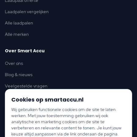
Laadpaal offerte
Laadpalen vergelijken
Alle laadpalen
Alle merken
Over Smart Accu
Over ons
Blog & nieuws
Veelgestelde vragen
Cookies op smartaccu.nl
Wij gebruiken functionele cookies om de site te laten
werken. Met jouw toestemming gebruiken wij ook
Thuisbatterij per provincie
analytische en marketing cookies om de site te
verbeteren en relevante content te tonen. Je kunt jouw
Noord-Holland
Zuid-Holland
Utrecht
Flevoland
Friesland
keuze altijd aanpassen via de link onderaan de pagina.