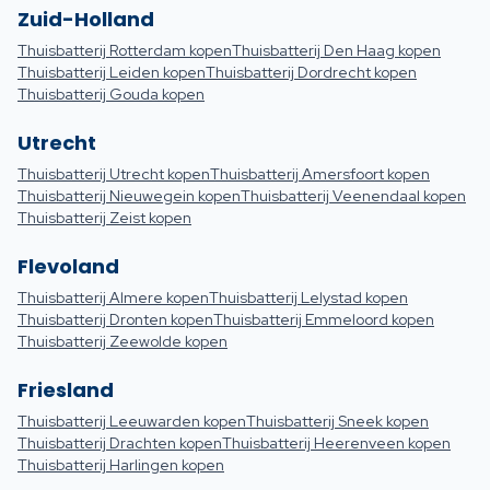
Zuid-Holland
Thuisbatterij
Rotterdam
kopen
Thuisbatterij
Den Haag
kopen
Thuisbatterij
Leiden
kopen
Thuisbatterij
Dordrecht
kopen
Thuisbatterij
Gouda
kopen
Utrecht
Thuisbatterij
Utrecht
kopen
Thuisbatterij
Amersfoort
kopen
Thuisbatterij
Nieuwegein
kopen
Thuisbatterij
Veenendaal
kopen
Thuisbatterij
Zeist
kopen
Flevoland
Thuisbatterij
Almere
kopen
Thuisbatterij
Lelystad
kopen
Thuisbatterij
Dronten
kopen
Thuisbatterij
Emmeloord
kopen
Thuisbatterij
Zeewolde
kopen
Friesland
Thuisbatterij
Leeuwarden
kopen
Thuisbatterij
Sneek
kopen
Thuisbatterij
Drachten
kopen
Thuisbatterij
Heerenveen
kopen
Thuisbatterij
Harlingen
kopen