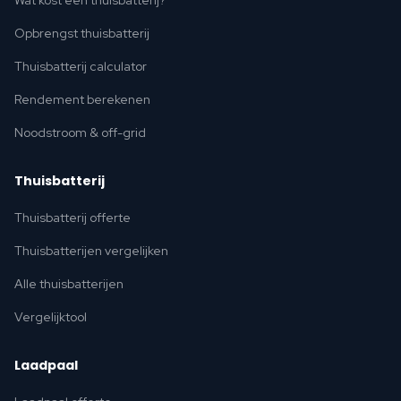
Wat kost een thuisbatterij?
Opbrengst thuisbatterij
Thuisbatterij calculator
Rendement berekenen
Noodstroom & off-grid
Thuisbatterij
Thuisbatterij offerte
Thuisbatterijen vergelijken
Alle thuisbatterijen
Vergelijktool
Laadpaal