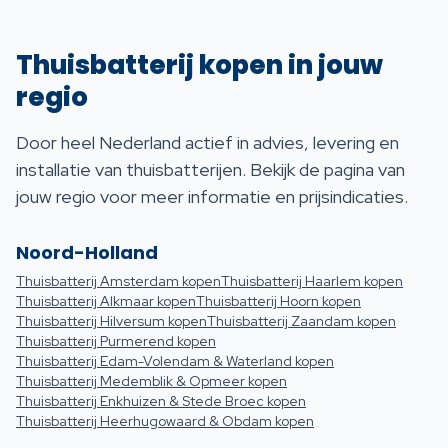
Thuisbatterij kopen in jouw
regio
Door heel Nederland actief in advies, levering en
installatie van thuisbatterijen. Bekijk de pagina van
jouw regio voor meer informatie en prijsindicaties.
Noord-Holland
Thuisbatterij
Amsterdam
kopen
Thuisbatterij
Haarlem
kopen
Thuisbatterij
Alkmaar
kopen
Thuisbatterij
Hoorn
kopen
Thuisbatterij
Hilversum
kopen
Thuisbatterij
Zaandam
kopen
Thuisbatterij
Purmerend
kopen
Thuisbatterij
Edam-Volendam & Waterland
kopen
Thuisbatterij
Medemblik & Opmeer
kopen
Thuisbatterij
Enkhuizen & Stede Broec
kopen
Thuisbatterij
Heerhugowaard & Obdam
kopen