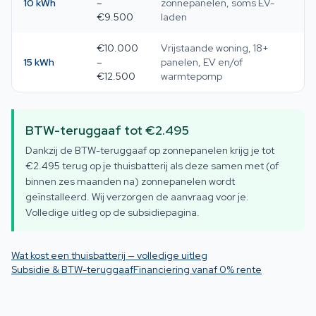
10 kWh
–
zonnepanelen, soms EV-
€9.500
laden
€10.000
Vrijstaande woning, 18+
15 kWh
–
panelen, EV en/of
€12.500
warmtepomp
BTW-teruggaaf tot €2.495
Dankzij de BTW-teruggaaf op zonnepanelen krijg je tot
€2.495 terug op je thuisbatterij als deze samen met (of
binnen zes maanden na) zonnepanelen wordt
geïnstalleerd. Wij verzorgen de aanvraag voor je.
Volledige uitleg op de subsidiepagina.
Wat kost een thuisbatterij — volledige uitleg
Subsidie & BTW-teruggaaf
Financiering vanaf 0% rente