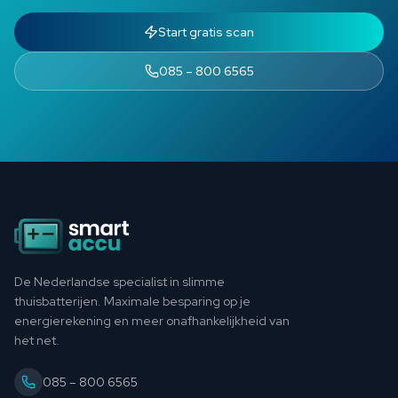
Start gratis scan
085 – 800 6565
Footer
De Nederlandse specialist in slimme
thuisbatterijen. Maximale besparing op je
energierekening en meer onafhankelijkheid van
het net.
085 – 800 6565